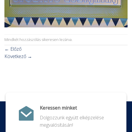
Mindkét hozzászólás sikeresen lezárva.
←
Előző
Következő
→
Keressen minket
Dolgozzunk együtt elképzelése
megvalósításán!