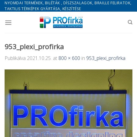
Skip
NYOMDAI TERMÉKEK, BILÉTÁK , DÍSZSZALAGOK, BRAILLE FELIRATOK,
TAKTILIS TÉRKÉPEK GYÁRTÁSA, KÉSZÍTÉSE
to
content
953_plexi_profirka
Publikálva
2021.10.25.
at
800 × 600
in
953_plexi_profirka