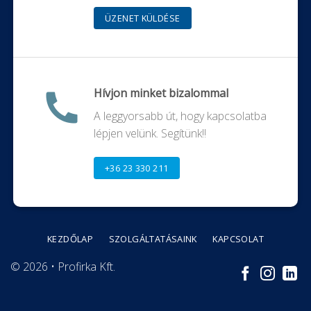
ÜZENET KÜLDÉSE
Hívjon minket bizalommal
A leggyorsabb út, hogy kapcsolatba
lépjen velünk. Segítünk!!
+36 23 330 211
KEZDŐLAP
SZOLGÁLTATÁSAINK
KAPCSOLAT
© 2026 • Profirka Kft.