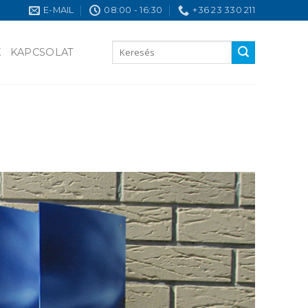
E-MAIL
08:00 - 16:30
+36 23 330 211
K
KAPCSOLAT