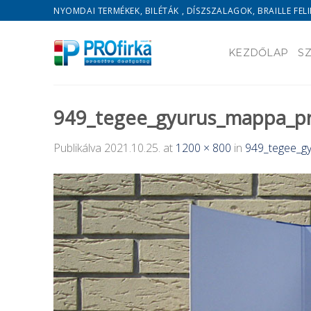
Skip
NYOMDAI TERMÉKEK, BILÉTÁK , DÍSZSZALAGOK, BRAILLE FELI
to
content
KEZDŐLAP
S
949_tegee_gyurus_mappa_pr
Publikálva
2021.10.25.
at
1200 × 800
in
949_tegee_g