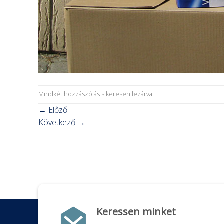
Mindkét hozzászólás sikeresen lezárva.
←
Előző
Következő
→
Keressen minket