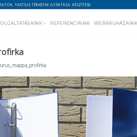
RATOK, TAKTILIS TÉRKÉPEK GYÁRTÁSA, KÉSZÍTÉSE
ZOLGÁLTATÁSAINK
REFERENCIÁINK
WEBÁRUHÁZAIN
ofirka
yurus_mappa_profirka